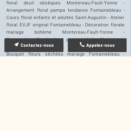
floral deuil obsèques Montereau-Fault-Yonne
Arrangement floral pampa tendance Fontainebleau
Cours floral enfants et adultes Saint-Augustin
Atelier
floral EVJF original Fontainebleau
Décoration florale
mariage bohème Montereau-Fault-Yonne
Composition florale deuil personnalisée Montereau-
Contactez-nous
Appelez-nous
Fault-Yonne
Atelier art floral mariage Provins
Bouquet fleurs séchées mariage Fontainebleau
Atelier fleurs séchées cadre décoratif Saint-Augustin
Fleuriste décoration baptême originale Provins
Décoration mariage champêtre bohème
Fontainebleau
Gerbe fleurs deuil cimetière Provins
Décoration florale baptême communion
Fontainebleau
Fleuriste proche Provins Seine-et-
Marne Provins
Atelier créatif fleurs séchées
Fontainebleau
Cours arrangement floral adulte
Provins
Art floral mariage champêtre Montereau-
Fault-Yonne
Décoration salle mariage fleurs