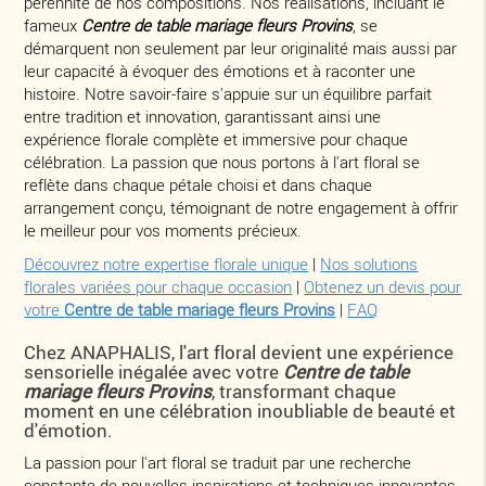
pérennité de nos compositions. Nos réalisations, incluant le
fameux
Centre de table mariage fleurs Provins
, se
démarquent non seulement par leur originalité mais aussi par
leur capacité à évoquer des émotions et à raconter une
histoire. Notre savoir-faire s'appuie sur un équilibre parfait
entre tradition et innovation, garantissant ainsi une
expérience florale complète et immersive pour chaque
célébration. La passion que nous portons à l'art floral se
reflète dans chaque pétale choisi et dans chaque
arrangement conçu, témoignant de notre engagement à offrir
le meilleur pour vos moments précieux.
Découvrez notre expertise florale unique
|
Nos solutions
florales variées pour chaque occasion
|
Obtenez un devis pour
votre
Centre de table mariage fleurs Provins
|
FAQ
Chez ANAPHALIS, l'art floral devient une expérience
sensorielle inégalée avec votre
Centre de table
mariage fleurs Provins
, transformant chaque
moment en une célébration inoubliable de beauté et
d'émotion.
La passion pour l'art floral se traduit par une recherche
constante de nouvelles inspirations et techniques innovantes,