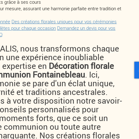
ts grâce à ses cours
 sur mesure, assurant une harmonie parfaite entre tradition et
onnée
Des créations florales uniques pour vos cérémonies
plètes pour chaque occasion
Demandez un devis pour vos
Q
LIS, nous transformons chaque
 une expérience inoubliable
e expertise en
Décoration florale
munion Fontainebleau
. Ici,
onie se pare d'un éclat unique,
nité et traditions ancestrales.
 à votre disposition notre savoir-
 conseils personnalisés pour
 moments forts, que ce soit un
e communion ou toute autre
marquante. Nos créations florales