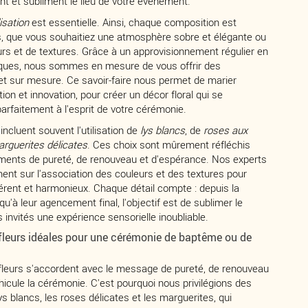
t et subliment le lieu de votre événement.
isation
est essentielle. Ainsi, chaque composition est
, que vous souhaitiez une atmosphère sobre et élégante ou
rs et de textures. Grâce à un approvisionnement régulier en
siques, nous sommes en mesure de vous offrir des
 et sur mesure. Ce savoir-faire nous permet de marier
on et innovation, pour créer un décor floral qui se
arfaitement à l'esprit de votre cérémonie.
cluent souvent l'utilisation de
lys blancs
, de
roses aux
rguerites délicates
. Ces choix sont mûrement réfléchis
ments de pureté, de renouveau et d'espérance. Nos experts
ent sur l'association des couleurs et des textures pour
rent et harmonieux. Chaque détail compte : depuis la
qu'à leur agencement final, l'objectif est de sublimer le
 invités une expérience sensorielle inoubliable.
fleurs idéales pour une cérémonie de baptême ou de
s fleurs s'accordent avec le message de pureté, de renouveau
éhicule la cérémonie. C'est pourquoi nous privilégions des
lys blancs, les roses délicates et les marguerites, qui