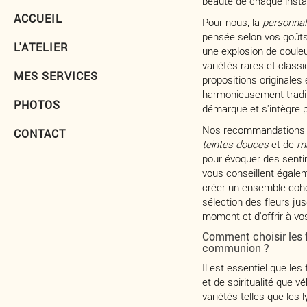
beauté de chaque instan
ACCUEIL
Pour nous, la
personnal
pensée selon vos goûts
L'ATELIER
une explosion de couleu
variétés rares et clas
MES SERVICES
propositions originales
harmonieusement traditi
PHOTOS
démarque et s'intègre p
Nos recommandations in
CONTACT
teintes douces
et de
ma
pour évoquer des senti
vous conseillent égalem
créer un ensemble cohé
sélection des fleurs jus
moment et d'offrir à vos
Comment choisir les 
communion ?
Il est essentiel que le
et de spiritualité que v
variétés telles que les 