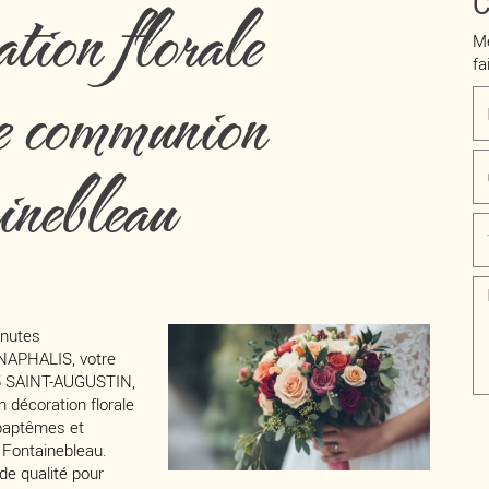
ion florale
C
Me
fa
e communion
nebleau
inutes
APHALIS, votre
15 SAINT-AUGUSTIN,
 décoration florale
 baptêmes et
Fontainebleau.
de qualité pour