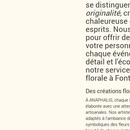
se distinguen
originalité
, 
chaleureuse 
esprits. Nou
pour offrir d
votre personn
chaque événe
détail et l'é
notre servic
florale à Fon
Des créations fl
À ANAPHALIS, chaque
élaborée avec une atten
artisanales. Nos artis
adaptés à l'ambiance d
symboliques des fleurs 