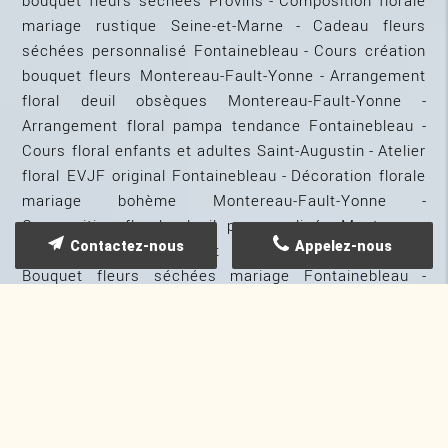
mariage rustique Seine-et-Marne
Cadeau fleurs
séchées personnalisé Fontainebleau
Cours création
bouquet fleurs Montereau-Fault-Yonne
Arrangement
floral deuil obsèques Montereau-Fault-Yonne
Arrangement floral pampa tendance Fontainebleau
Cours floral enfants et adultes Saint-Augustin
Atelier
floral EVJF original Fontainebleau
Décoration florale
mariage bohème Montereau-Fault-Yonne
Composition florale deuil personnalisée Montereau-
Contactez-nous
Appelez-nous
Fault-Yonne
Atelier art floral mariage Provins
Bouquet fleurs séchées mariage Fontainebleau
Atelier fleurs séchées cadre décoratif Saint-Augustin
Fleuriste décoration baptême originale Provins
Décoration mariage champêtre bohème
Fontainebleau
Gerbe fleurs deuil cimetière Provins
Décoration florale baptême communion
Fontainebleau
Fleuriste proche Provins Seine-et-