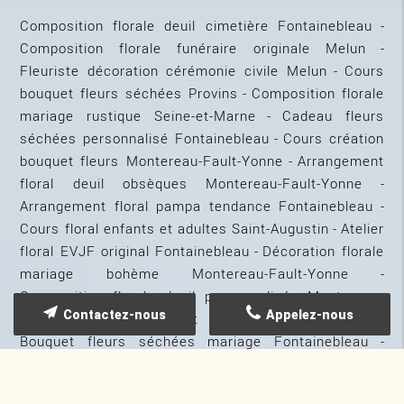
Composition florale deuil cimetière Fontainebleau
Composition florale funéraire originale Melun
Fleuriste décoration cérémonie civile Melun
Cours
bouquet fleurs séchées Provins
Composition florale
mariage rustique Seine-et-Marne
Cadeau fleurs
séchées personnalisé Fontainebleau
Cours création
bouquet fleurs Montereau-Fault-Yonne
Arrangement
floral deuil obsèques Montereau-Fault-Yonne
Arrangement floral pampa tendance Fontainebleau
Cours floral enfants et adultes Saint-Augustin
Atelier
floral EVJF original Fontainebleau
Décoration florale
mariage bohème Montereau-Fault-Yonne
Composition florale deuil personnalisée Montereau-
Contactez-nous
Appelez-nous
Fault-Yonne
Atelier art floral mariage Provins
Bouquet fleurs séchées mariage Fontainebleau
Atelier fleurs séchées cadre décoratif Saint-Augustin
Fleuriste décoration baptême originale Provins