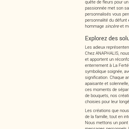
quête de fleurs pour u
passionnée met son sav
personnalisés vous perm
personnalité du défunt 
hommage
sincère
et m
Explorez des sol
Les adieux représenten
Chez ANAPHALIS, nous c
et apportent un réconfor
enterrement à La Ferté
symbolique soignée, ave
signification. Chaque 
apaisante et solennelle,
ces moments de séparat
de bouquets, nos créati
choisies pour leur long
Les créations que nous 
de la famille, tout en 
Nous mettons un point 
messages personnels à