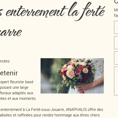
enterrement la ferté
C
Me
fa
uarre
inutes
retenir
pert fleuriste basé
oposant une large
loraux adaptés aux
ntes et aux moments
s enterrement
à La Ferté-sous-Jouarre, ANAPHALIS offre des
alisées et raffinées pour rendre hommage aux êtres chers.