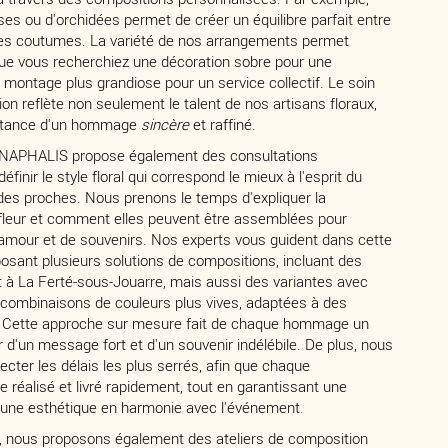
 roses ou d'orchidées permet de créer un équilibre parfait entre
des coutumes. La variété de nos arrangements permet
, que vous recherchiez une décoration sobre pour une
montage plus grandiose pour un service collectif. Le soin
on reflète non seulement le talent de nos artisans floraux,
ortance d'un hommage
sincère
et raffiné.
x, ANAPHALIS propose également des consultations
éfinir le style floral qui correspond le mieux à l'esprit du
 des proches. Nous prenons le temps d'expliquer la
leur et comment elles peuvent être assemblées pour
d'amour et de souvenirs. Nos experts vous guident dans cette
sant plusieurs solutions de compositions, incluant des
t à La Ferté-sous-Jouarre, mais aussi des variantes avec
 combinaisons de couleurs plus vives, adaptées à des
s. Cette approche sur mesure fait de chaque hommage un
d'un message fort et d'un souvenir indélébile. De plus, nous
ter les délais les plus serrés, afin que chaque
 réalisé et livré rapidement, tout en garantissant une
t une esthétique en harmonie avec l'événement.
e, nous proposons également des ateliers de composition