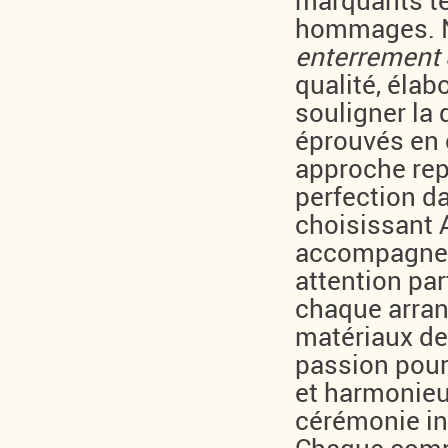
marquants te
hommages. 
enterrement
qualité, élab
souligner la
éprouvés en
approche repo
perfection da
choisissant
accompagnem
attention par
chaque arran
matériaux de 
passion pour
et harmonieu
cérémonie int