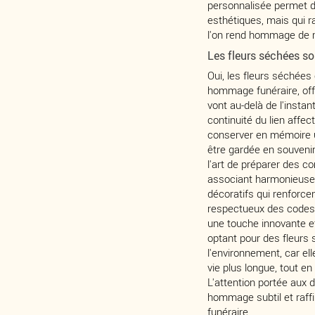
personnalisée permet d
esthétiques, mais qui r
l'on rend hommage de m
Les fleurs séchées s
Oui, les fleurs séchées 
hommage funéraire, offr
vont au-delà de l'instan
continuité du lien affec
conserver en mémoire u
être gardée en souven
l'art de préparer des c
associant harmonieuse
décoratifs qui renforce
respectueux des codes t
une touche innovante et
optant pour des fleurs
l'environnement, car e
vie plus longue, tout e
L'attention portée aux 
hommage subtil et raff
funéraire.