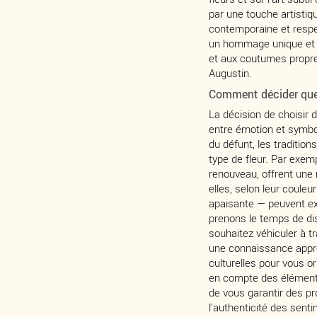
par une touche artistiq
contemporaine et respec
un hommage unique et 
et aux coutumes propr
Augustin.
Comment décider quel
La décision de choisir d
entre émotion et symbo
du défunt, les tradition
type de fleur. Par exemp
renouveau, offrent une 
elles, selon leur coule
apaisante — peuvent ex
prenons le temps de di
souhaitez véhiculer à t
une connaissance appro
culturelles pour vous or
en compte des éléments t
de vous garantir des pro
l'authenticité des sen