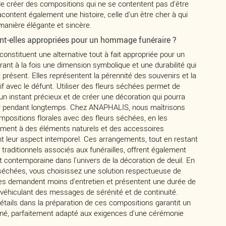
e créer des compositions qui ne se contentent pas d'être
acontent également une histoire, celle d'un être cher à qui
anière élégante et sincère.
ont-elles appropriées pour un hommage funéraire ?
constituent une alternative tout à fait appropriée pour un
ant à la fois une dimension symbolique et une durabilité qui
t présent. Elles représentent la pérennité des souvenirs et la
tif avec le défunt. Utiliser des fleurs séchées permet de
n instant précieux et de créer une décoration qui pourra
ir pendant longtemps. Chez ANAPHALIS, nous maîtrisons
ompositions florales avec des fleurs séchées, en les
ment à des éléments naturels et des accessoires
nt leur aspect intemporel. Ces arrangements, tout en restant
raditionnels associés aux funérailles, offrent également
 contemporaine dans l'univers de la décoration de deuil. En
 séchées, vous choisissez une solution respectueuse de
lles demandent moins d'entretien et présentent une durée de
n véhiculant des messages de sérénité et de continuité.
détails dans la préparation de ces compositions garantit un
iné, parfaitement adapté aux exigences d'une cérémonie