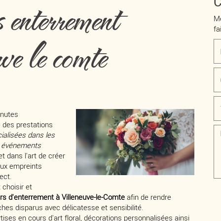
 enterrement
C
Me
fa
uve le comte
inutes
des prestations
ialisées dans les
s événements
t dans l'art de créer
ux empreints
ect.
choisir et
urs d'enterrement à Villeneuve-le-Comte
afin de rendre
es disparus avec délicatesse et sensibilité.
ises en cours d'art floral, décorations personnalisées ainsi