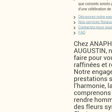
que conseils avisés p
d'une célébration de 
Découvrez notre expe
Nos services floraux
Contactez-nous pou
FAQ
Chez ANAPHA
AUGUSTIN, no
faire pour vo
raffinées et
Notre engage
prestations s
l'harmonie, l
comprenons c
rendre homma
des fleurs s