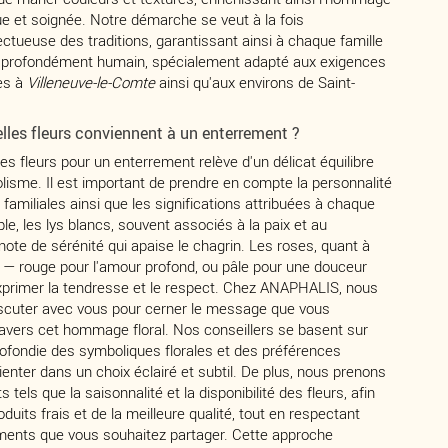
ue et soignée. Notre démarche se veut à la fois
tueuse des traditions, garantissant ainsi à chaque famille
profondément humain, spécialement adapté aux exigences
es à
Villeneuve-le-Comte
ainsi qu'aux environs de Saint-
les fleurs conviennent à un enterrement ?
es fleurs pour un enterrement relève d'un délicat équilibre
lisme. Il est important de prendre en compte la personnalité
s familiales ainsi que les significations attribuées à chaque
le, les lys blancs, souvent associés à la paix et au
note de sérénité qui apaise le chagrin. Les roses, quant à
ur — rouge pour l'amour profond, ou pâle pour une douceur
primer la tendresse et le respect. Chez ANAPHALIS, nous
scuter avec vous pour cerner le message que vous
ravers cet hommage floral. Nos conseillers se basent sur
fondie des symboliques florales et des préférences
ienter dans un choix éclairé et subtil. De plus, nous prenons
els que la saisonnalité et la disponibilité des fleurs, afin
duits frais et de la meilleure qualité, tout en respectant
timents que vous souhaitez partager. Cette approche