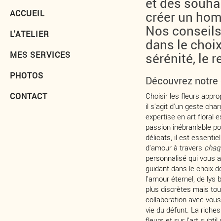
et des souha
ACCUEIL
créer un hom
Nos conseils
L'ATELIER
dans le choix
MES SERVICES
sérénité, le 
PHOTOS
Découvrez notre 
CONTACT
Choisir les fleurs appr
il s'agit d'un geste c
expertise en art floral
passion inébranlable p
délicats, il est essent
d'amour à travers
chaq
personnalisé qui vous a
guidant dans le choix d
l'amour éternel, de lys 
plus discrètes mais tout
collaboration avec vous
vie du défunt. La riche
fleurs et sur l'art subt