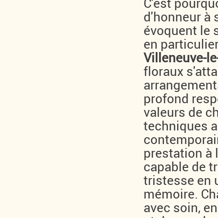
C'est pourqu
d'honneur à s
évoquent le s
en particulie
Villeneuve-l
floraux s'at
arrangements
profond respe
valeurs de c
techniques a
contemporai
prestation à 
capable de 
tristesse en 
mémoire. Ch
avec soin, en