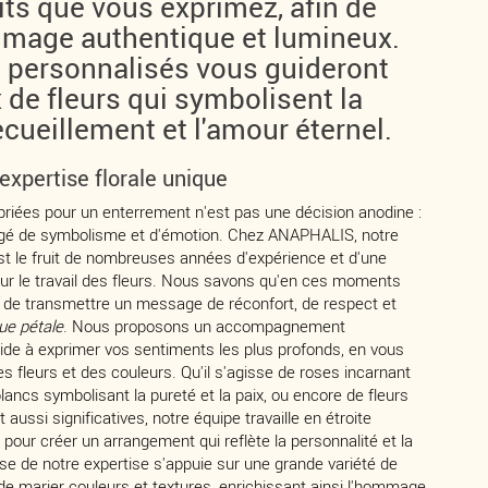
its que vous exprimez, afin de
mage authentique et lumineux.
 personnalisés vous guideront
 de fleurs qui symbolisent la
recueillement et l'amour éternel.
expertise florale unique
opriées pour un enterrement n'est pas une décision anodine :
hargé de symbolisme et d'émotion. Chez ANAPHALIS, notre
 est le fruit de nombreuses années d'expérience et d'une
our le travail des fleurs. Nous savons qu'en ces moments
iel de transmettre un message de réconfort, de respect et
ue pétale
. Nous proposons un accompagnement
ide à exprimer vos sentiments les plus profonds, en vous
es fleurs et des couleurs. Qu'il s'agisse de roses incarnant
blancs symbolisant la pureté et la paix, ou encore de fleurs
 aussi significatives, notre équipe travaille en étroite
 pour créer un arrangement qui reflète la personnalité et la
sse de notre expertise s'appuie sur une grande variété de
il de marier couleurs et textures, enrichissant ainsi l'hommage